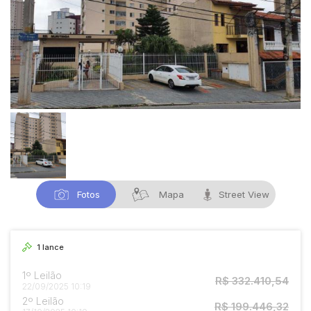
Fotos
Mapa
Street View
1
lance
1º Leilão
R$ 332.410,54
22/09/2025 10:19
2º Leilão
R$ 199.446,32