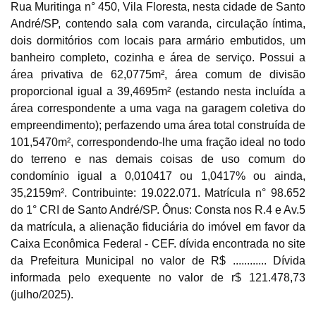
Rua Muritinga n° 450, Vila Floresta, nesta cidade de Santo
André/SP, contendo sala com varanda, circulação íntima,
dois dormitórios com locais para armário embutidos, um
banheiro completo, cozinha e área de serviço. Possui a
área privativa de 62,0775m², área comum de divisão
proporcional igual a 39,4695m² (estando nesta incluída a
área correspondente a uma vaga na garagem coletiva do
Habilite-se para efetuar lances ou
Histórico de Propostas
propostas
empreendimento); perfazendo uma área total construída de
Envie sua Proposta
101,5470m², correspondendo-lhe uma fração ideal no todo
(Art. 895, CPC)
Data
Usuário
Valor
do terreno e nas demais coisas de uso comum do
14/04/2025 18:43:11
TIAGOFELIPE
R$ 1,00
condomínio igual a 0,010417 ou 1,0417% ou ainda,
Clique aqui para fazer login
35,2159m². Contribuinte: 19.022.071. Matrícula n° 98.652
14/04/2025 18:43:11
TIAGOFELIPE
R$ 1,00
do 1° CRI de Santo André/SP. Ônus: Consta nos R.4 e Av.5
14/04/2025 18:43:11
TIAGOFELIPE
R$ 1,00
da matrícula, a alienação fiduciária do imóvel em favor da
Caixa Econômica Federal - CEF. dívida encontrada no site
da Prefeitura Municipal no valor de R$ ............ Dívida
informada pelo exequente no valor de r$ 121.478,73
(julho/2025).