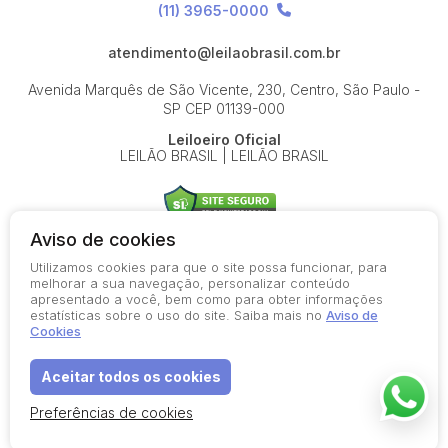
(11) 3965-0000
atendimento@leilaobrasil.com.br
Avenida Marquês de São Vicente, 230, Centro, São Paulo -
SP
CEP 01139-000
Leiloeiro Oficial
LEILÃO BRASIL | LEILÃO BRASIL
Aviso de cookies
Utilizamos cookies para que o site possa funcionar, para
© 2026-present - Todos os direitos reservados
melhorar a sua navegação, personalizar conteúdo
apresentado a você, bem como para obter informações
Política de Privacidade
estatísticas sobre o uso do site. Saiba mais no
Aviso de
Aviso de Cookies
Cookies
Termos de Uso
Aceitar todos os cookies
Preferências de cookies