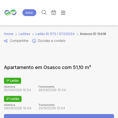
Entrar
Criar conta
Entrar
Site
Busca por palavra-chave
Home
Leilões
Leilão ID 372 / 372/2024
Anúncio ID 15418
Agenda
Home
Compartilhe
Dúvidas e contato
Quem Somos
Quem Somos
Categoria
Subcategoria
Eventos
Contato
Fale Conosco
Busca por categoria
Apartamento em Osasco com 51,10 m²
Estados
Cidade
1ª Leilão
Bairro
Comitente
Abertura
Fechamento
25/09/2026 10:04
28/09/2026 10:04
2ª Leilão
Judiciais
Extrajudiciais
Abertura
Fechamento
28/09/2026 10:04
23/10/2026 10:04
Faixa de valor
R$
R$
até