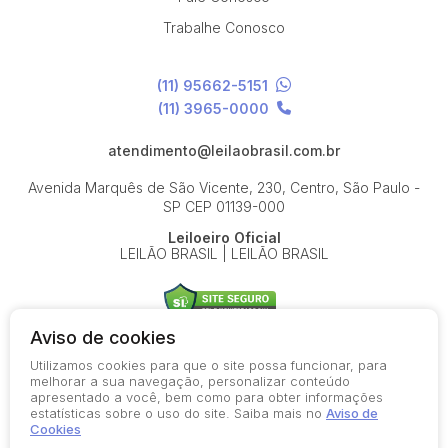
Trabalhe Conosco
(11) 95662-5151
(11) 3965-0000
atendimento@leilaobrasil.com.br
Avenida Marquês de São Vicente, 230, Centro, São Paulo -
SP
CEP 01139-000
Leiloeiro Oficial
LEILÃO BRASIL | LEILÃO BRASIL
Aviso de cookies
Utilizamos cookies para que o site possa funcionar, para
© 2026-present - Todos os direitos reservados
melhorar a sua navegação, personalizar conteúdo
apresentado a você, bem como para obter informações
Política de Privacidade
estatísticas sobre o uso do site. Saiba mais no
Aviso de
Aviso de Cookies
Cookies