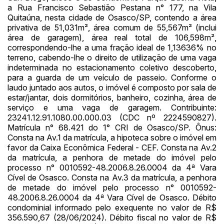
Envie sua Proposta
a Rua Francisco Sebastião Pestana n° 177, na Vila
Quitaúna, nesta cidade de Osasco/SP, contendo a área
(Art. 895, CPC)
Data
Usuário
Valor
privativa de 51,031m², área comum de 55,567m² (inclui
14/04/2025 18:43:11
TIAGOFELIPE
R$ 1,00
área de garagem), área real total de 106,598m²,
correspondendo-lhe a uma fração ideal de 1,13636% no
Clique aqui para fazer login
14/04/2025 18:43:11
TIAGOFELIPE
R$ 1,00
terreno, cabendo-lhe o direito de utilização de uma vaga
14/04/2025 18:43:11
TIAGOFELIPE
R$ 1,00
indeterminada no estacionamento coletivo descoberto,
para a guarda de um veículo de passeio. Conforme o
laudo juntado aos autos, o imóvel é composto por sala de
estar/jantar, dois dormitórios, banheiro, cozinha, área de
serviço e uma vaga de garagem. Contribuinte:
23241.12.91.1080.00.000.03 (CDC nº 2224590827).
Matrícula n° 68.421 do 1° CRI de Osasco/SP. Ônus:
Consta na Av.1 da matrícula, a hipoteca sobre o imóvel em
favor da Caixa Econômica Federal - CEF. Consta na Av.2
da matrícula, a penhora de metade do imóvel pelo
processo n° 0010592-48.2006.8.26.0004 da 4ª Vara
Cível de Osasco. Consta na Av.3 da matrícula, a penhora
de metade do imóvel pelo processo n° 0010592-
48.2006.8.26.0004 da 4ª Vara Cível de Osasco. Débito
condominial informado pelo exequente no valor de R$
356.590,67 (28/06/2024). Débito fiscal no valor de R$