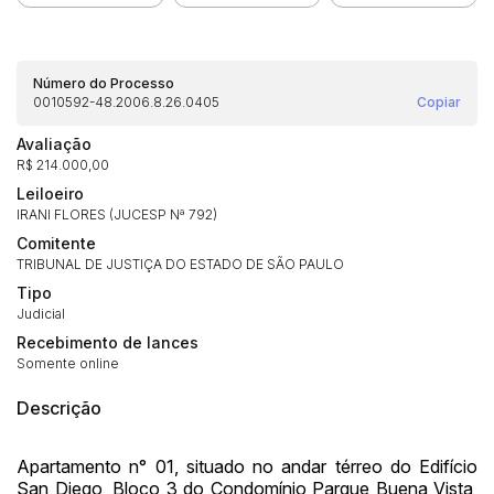
Número do Processo
0010592-48.2006.8.26.0405
Copiar
Avaliação
R$ 214.000,00
Leiloeiro
IRANI FLORES (JUCESP Nª 792)
Comitente
TRIBUNAL DE JUSTIÇA DO ESTADO DE SÃO PAULO
Tipo
Judicial
Recebimento de lances
Somente online
Descrição
Apartamento n° 01, situado no andar térreo do Edifício
Habilite-se para efetuar lances ou
San Diego, Bloco 3 do Condomínio Parque Buena Vista,
Histórico de Propostas
propostas