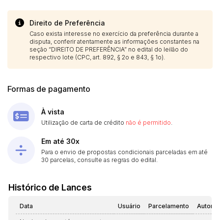
Direito de Preferência
Caso exista interesse no exercício da preferência durante a
disputa, conferir atentamente as informações constantes na
seção “DIREITO DE PREFERÊNCIA” no edital do leilão do
respectivo lote (CPC, art. 892, § 2o e 843, § 1o).
Formas de pagamento
À vista
Utilização de carta de crédito
não é permitido
.
Em até 30x
Para o envio de propostas condicionais parceladas em até
30 parcelas, consulte as regras do edital.
Histórico de Lances
Data
Usuário
Parcelamento
Automá