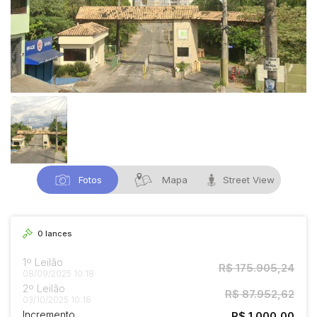
Fotos
Mapa
Street View
0
lances
1º Leilão
R$ 175.905,24
08/09/2025 10:18
2º Leilão
R$ 87.952,62
03/10/2025 10:18
Incremento
R$ 1.000,00