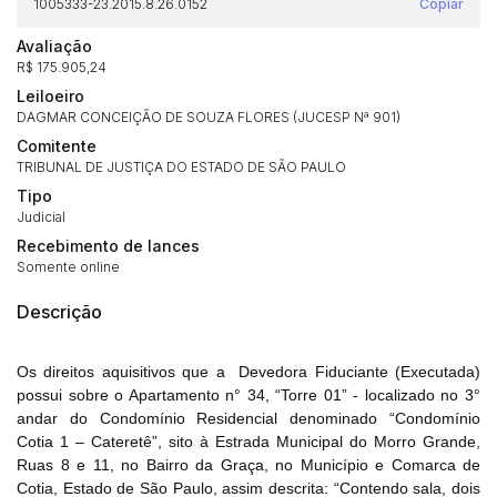
1005333-23.2015.8.26.0152
Copiar
Avaliação
R$ 175.905,24
Leiloeiro
DAGMAR CONCEIÇÃO DE SOUZA FLORES (JUCESP Nª 901)
Comitente
TRIBUNAL DE JUSTIÇA DO ESTADO DE SÃO PAULO
Tipo
Judicial
Recebimento de lances
Somente online
Descrição
Os direitos aquisitivos que a
Devedora Fiduciante (Executada)
possui sobre o Apartamento n° 34, “Torre 01” - localizado no 3°
andar do Condomínio Residencial denominado “Condomínio
Cotia 1 – Cateretê”, sito à Estrada Municipal do Morro Grande,
Ruas 8 e 11, no Bairro da Graça, no Município e Comarca de
Cotia, Estado de São Paulo, assim descrita: “Contendo sala, dois