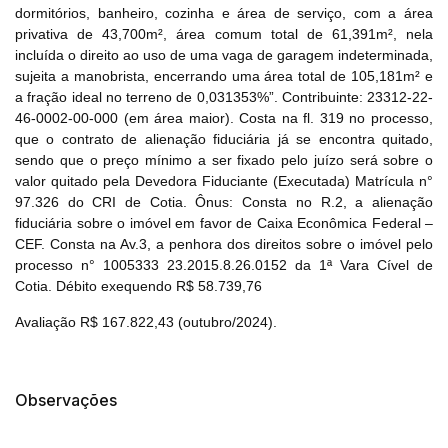
dormitórios, banheiro, cozinha e área de serviço, com a área
privativa de 43,700m², área comum total de 61,391m², nela
incluída o direito ao uso de uma vaga de garagem indeterminada,
sujeita a manobrista, encerrando uma área total de 105,181m² e
Habilite-se para efetuar lances ou
Histórico de Propostas
propostas
a fração ideal no terreno de 0,031353%”. Contribuinte: 23312-22-
Envie sua Proposta
46-0002-00-000 (em área maior). Costa na fl. 319 no processo,
(Art. 895, CPC)
Data
Usuário
Valor
que o contrato de alienação fiduciária já se encontra quitado,
sendo que o preço mínimo a ser fixado pelo juízo será sobre o
14/04/2025 18:43:11
TIAGOFELIPE
R$ 1,00
valor quitado pela Devedora Fiduciante (Executada) Matrícula n°
Clique aqui para fazer login
14/04/2025 18:43:11
TIAGOFELIPE
R$ 1,00
97.326 do CRI de Cotia. Ônus: Consta no R.2, a alienação
fiduciária sobre o imóvel em favor de Caixa Econômica Federal –
14/04/2025 18:43:11
TIAGOFELIPE
R$ 1,00
CEF. Consta na Av.3, a penhora dos direitos sobre o imóvel pelo
processo n° 1005333 23.2015.8.26.0152 da 1ª Vara Cível de
Cotia. Débito exequendo R$ 58.739,76
Avaliação R$ 167.822,43 (outubro/2024).
Observações