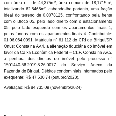
Envie sua Proposta
com área útil de 44,375m², área comum de 18,1715m²,
totalizando 62,5465m², cabendo-lhe portanto, uma fração
(Art. 895, CPC)
Data
Usuário
Valor
ideal do terreno de 0,0078125, confrontando pela frente
14/04/2025 18:43:11
TIAGOFELIPE
R$ 1,00
com o Bloco 05, pelo lado direito com o estacionamento
Clique aqui para fazer login
14/04/2025 18:43:11
TIAGOFELIPE
R$ 1,00
05, pelo lado esquerdo com os apartamentos finais 1,
pelos fundos com os apartamentos finais 4. Contribuinte:
14/04/2025 18:43:11
TIAGOFELIPE
R$ 1,00
01.06.064.0091. Matrícula n° 61.112 do CRI de Birigui/SP
Ônus: Consta na Av.4, a alienação fiduciária do imóvel em
favor da Caixa Econômica Federal – CEF. Consta na Av.5,
a penhora dos direitos do imóvel pelo processo n°
1501440-56.2019.8.26.0077 do Serviço Anexo da
Fazenda de Birigui. Débitos condominiais informados pelo
exequente: R$ 47.530,74 (outubro/2023).
Avaliação: R$ 84.735,09 (novembro/2024).