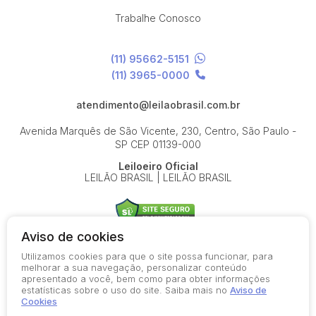
Trabalhe Conosco
(11) 95662-5151
(11) 3965-0000
atendimento@leilaobrasil.com.br
Avenida Marquês de São Vicente, 230, Centro, São Paulo -
SP
CEP 01139-000
Leiloeiro Oficial
LEILÃO BRASIL | LEILÃO BRASIL
Aviso de cookies
Utilizamos cookies para que o site possa funcionar, para
© 2026-present - Todos os direitos reservados
melhorar a sua navegação, personalizar conteúdo
apresentado a você, bem como para obter informações
Política de Privacidade
estatísticas sobre o uso do site. Saiba mais no
Aviso de
Aviso de Cookies
Cookies