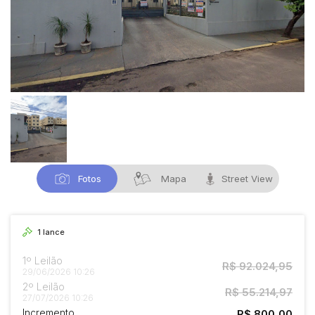
Fotos
Mapa
Street View
1
lance
1º Leilão
R$ 92.024,95
29/06/2026 10:26
2º Leilão
R$ 55.214,97
27/07/2026 10:26
Incremento
R$ 800,00