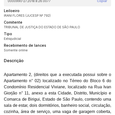
0000990-27.2018.8.26.0077
Copiar
Leiloeiro
IRANI FLORES (JUCESP Nª 792)
Comitente
TRIBUNAL DE JUSTIÇA DO ESTADO DE SÃO PAULO
Tipo
Extrajudicial
Recebimento de lances
Somente online
Descrição
Apartamento 2, (direitos que a executada possui sobre o
Apartamento n° 02) localizado no Térreo do Bloco 6 do
Condomínio Residencial Viviane, localizado na Rua Ivan
Giorjão n° 11, anexo a esta Cidade, Distrito, Município e
Comarca de Birigui, Estado de São Paulo, contendo uma
sala de estar, dois dormitórios, banheiro social, circulação,
Habilite-se para efetuar lances ou
cozinha, área de serviço, uma vaga de garagem coberta,
Histórico de Propostas
propostas