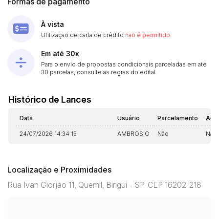
Formas de pagamento
À vista
Utilização de carta de crédito
não é permitido
.
Em até 30x
Para o envio de propostas condicionais parceladas em até
30 parcelas, consulte as regras do edital.
Histórico de Lances
Data
Usuário
Parcelamento
Aut
24/07/2026 14:34:15
AMBROSIO
Não
Não
Localização e Proximidades
Rua Ivan Giorjão 11, Quemil, Birigui - SP. CEP 16202-218