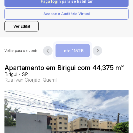
Faça login
para se habilitar
Acesse o Auditório Virtual
Pesquisar
Ver Edital
Voltar para o evento
Apartamento em Birigui com 44,375 m²
Birigui - SP
Rua Ivan Giorjão, Quemil