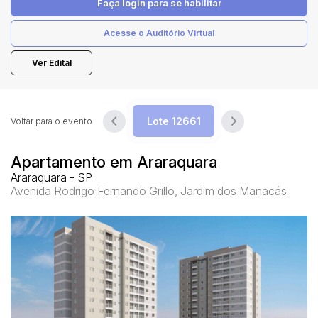
Faça login
para se habilitar
Acesse o Auditório Virtual
Pesquisar
Ver Edital
Voltar para o evento
Apartamento em Araraquara
Araraquara - SP
Avenida Rodrigo Fernando Grillo, Jardim dos Manacás