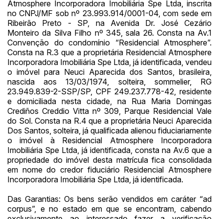
Atmosphere Incorporadora Imobiliária Spe Ltda, inscrita
(Art. 895, CPC)
Data
Usuário
Valor
no CNPJ/MF sob nº 23.993.914/0001-04, com sede em
Ribeirão Preto - SP, na Avenida Dr. José Cezário
14/04/2025 18:43:11
TIAGOFELIPE
R$ 1,00
Monteiro da Silva Filho nº 345, sala 26. Consta na Av.1
Clique aqui para fazer login
14/04/2025 18:43:11
TIAGOFELIPE
R$ 1,00
Convenção do condomínio “Residencial Atmosphere”.
Consta na R.3 que a proprietária Residencial Atmosphere
14/04/2025 18:43:11
TIAGOFELIPE
R$ 1,00
Incorporadora Imobiliária Spe Ltda, já identificada, vendeu
o imóvel para Neuci Aparecida dos Santos, brasileira,
nascida aos 13/03/1974, solteira, sommelier, RG
23.949.839-2-SSP/SP, CPF 249.237.778-42, residente
e domiciliada nesta cidade, na Rua Maria Domingas
Crediños Creddio Vitta nº 309, Parque Residencial Vale
do Sol. Consta na R.4 que a proprietária Neuci Aparecida
Dos Santos, solteira, já qualificada alienou fiduciariamente
o imóvel à Residencial Atmosphere Incorporadora
Imobiliária Spe Ltda, já identificada, consta na Av.6 que a
propriedade do imóvel desta matrícula fica consolidada
em nome do credor fiduciário Residencial Atmosphere
Incorporadora Imobiliária Spe Ltda, já identificada.
Das Garantias: Os bens serão vendidos em caráter “ad
corpus”, e no estado em que se encontram, cabendo
exclusivamente ao interessado fazer a verificação