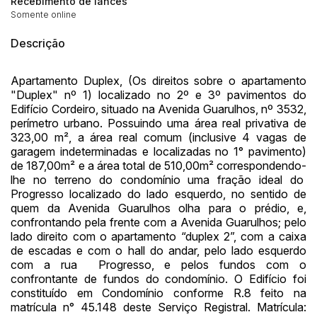
Recebimento de lances
Somente online
Descrição
Habilite-se para efetuar lances ou
Apartamento Duplex, (Os direitos sobre o apartamento
Histórico de Propostas
propostas
"Duplex" nº 1) localizado no 2º e 3º pavimentos do
Envie sua Proposta
Edifício Cordeiro, situado na Avenida Guarulhos, nº 3532,
(Art. 895, CPC)
Data
Usuário
Valor
perímetro urbano. Possuindo uma área real privativa de
323,00 m², a área real comum (inclusive 4 vagas de
14/04/2025 18:43:11
TIAGOFELIPE
R$ 1,00
garagem indeterminadas e localizadas no 1° pavimento)
Clique aqui para fazer login
de 187,00m² e a área total de 510,00m² correspondendo-
14/04/2025 18:43:11
TIAGOFELIPE
R$ 1,00
lhe no terreno do condomínio uma fração ideal do
14/04/2025 18:43:11
TIAGOFELIPE
R$ 1,00
Progresso localizado do lado esquerdo, no sentido de
quem da Avenida Guarulhos olha para o prédio, e,
confrontando pela frente com a Avenida Guarulhos; pelo
lado direito com o apartamento “duplex 2”, com a caixa
de escadas e com o hall do andar, pelo lado esquerdo
com a rua Progresso, e pelos fundos com o
confrontante de fundos do condomínio. O Edifício foi
constituído em Condomínio conforme R.8 feito na
matrícula n° 45.148 deste Serviço Registral. Matrícula: