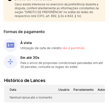
Caso exista interesse no exercício da preferência durante a
disputa, conferir atentamente as informações constantes na
seção “DIREITO DE PREFERÊNCIA” no edital do leilão do
respectivo lote (CPC, art. 892, § 2o e 843, § 1o).
Formas de pagamento
À vista
Utilização de carta de crédito
não é permitido
.
Em até 30x
Para o envio de propostas condicionais parceladas em até
30 parcelas, consulte as regras do edital.
Histórico de Lances
Data
Usuário
Parcelamento
Automá
Nenhum lance até o momento