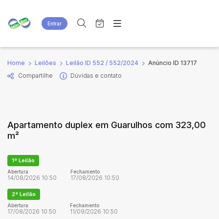
Entrar
Criar conta
Entrar
Site
Busca por palavra-chave
Home
Leilões
Leilão ID 552 / 552/2024
Anúncio ID 13717
Agenda
Home
Compartilhe
Dúvidas e contato
Quem Somos
Quem Somos
Categoria
Subcategoria
Eventos
Contato
Fale Conosco
Busca por categoria
Apartamento duplex em Guarulhos com 323,00
Estados
Cidade
m²
Bairro
Comitente
1ª Leilão
Abertura
Fechamento
14/08/2026 10:50
17/08/2026 10:50
Judiciais
Extrajudiciais
2ª Leilão
Faixa de valor
Abertura
Fechamento
17/08/2026 10:50
11/09/2026 10:50
R$
R$
até