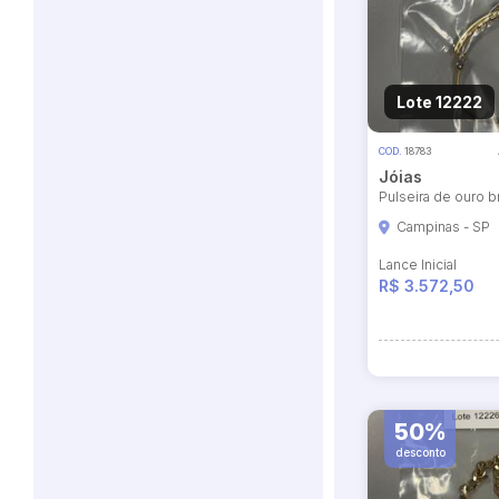
Lote 12222
COD.
18783
Jóias
Pulseira de ouro b
Campinas - SP
Lance Inicial
R$ 3.572,50
50%
desconto