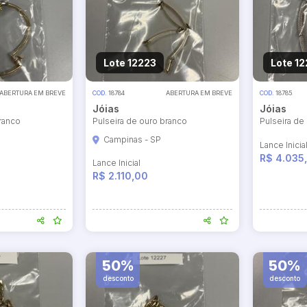
Lote 12223
Lote 1
ABERTURA EM BREVE
COD.
18784
ABERTURA EM BREVE
COD.
18785
Jóias
Jóias
ranco
Pulseira de ouro branco
Pulseira de
Campinas - SP
Lance Inicia
R$ 4.035
Lance Inicial
R$ 2.110,00
50%
50%
desconto
desconto