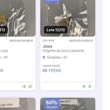
212
Lote 12213
ABERTURA EM BREVE
COD.
18774
ABERTURA EM BREVE
Jóias
e ouro
Pingente de ouro e diamante
 - SP
Campinas - SP
l
Lance Inicial
00
R$ 1.117,50
50%
desconto