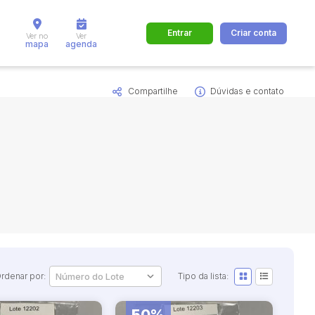
Entrar
Criar conta
Ver no
Ver
mapa
agenda
Compartilhe
Dúvidas e contato
dos
Cidade
 de valor
até
R$
Pesquisar
rdenar por:
Tipo da lista: