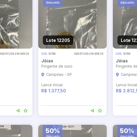
desconto
desconto
Lote 12205
Lote 1
ABERTURA EM BREVE
COD.
18768
ABERTURA EM BREVE
COD.
18769
Jóias
Jóias
Pingente de ouro
Pingente d
Campinas - SP
Campinas
Lance Inicial
Lance Inicia
R$ 1.377,50
R$ 2.812,
50%
50%
desconto
desconto