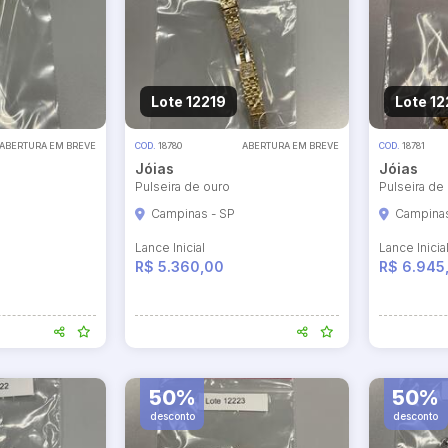
Lote 12219
Lote 1
ABERTURA EM BREVE
COD.
18780
ABERTURA EM BREVE
COD.
18781
Jóias
Jóias
Pulseira de ouro
Pulseira de
Campinas - SP
Campinas
Lance Inicial
Lance Inicia
R$ 5.360,00
R$ 6.945
50%
50%
desconto
desconto