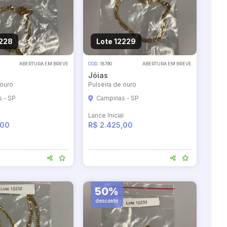
2228
Lote 12229
ABERTURA EM BREVE
COD.
18790
ABERTURA EM BREVE
Jóias
 ouro
Pulseira de ouro
 - SP
Campinas - SP
l
Lance Inicial
,00
R$ 2.425,00
50%
desconto