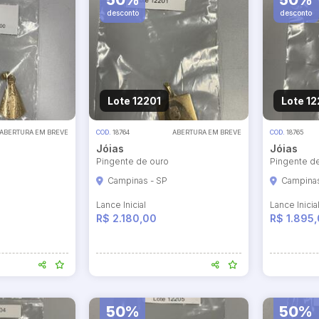
50%
50%
desconto
desconto
Lote 12201
Lote 1
ABERTURA EM BREVE
COD.
18764
ABERTURA EM BREVE
COD.
18765
Jóias
Jóias
Pingente de ouro
Pingente d
Campinas - SP
Campinas
Lance Inicial
Lance Inicia
R$ 2.180,00
R$ 1.895
50%
50%