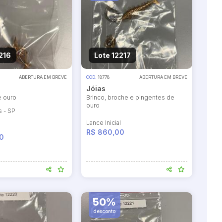
216
Lote 12217
ABERTURA EM BREVE
COD.
18778
ABERTURA EM BREVE
Jóias
e ouro
Brinco, broche e pingentes de
ouro
 - SP
Lance Inicial
l
R$ 860,00
0
50%
desconto