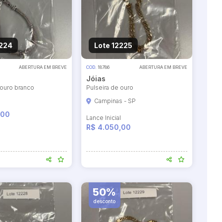
2224
Lote 12225
ABERTURA EM BREVE
COD.
18786
ABERTURA EM BREVE
Jóias
 ouro branco
Pulseira de ouro
Campinas - SP
l
,00
Lance Inicial
R$ 4.050,00
50%
desconto