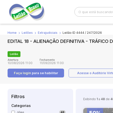
Home
Leilões
Extrajudiciais
Leilão ID 4444 / 247/2026
Busca por palavra-chave
Categoria
EDITAL 18 - ALIENAÇÃO DEFINITIVA - TRÁFICO
Bairro
Comitente
Leilão
Abertura
Fechamento
10/08/2026 11:00
11/09/2026 11:00
Faça login
para se habilitar
Acesse o Auditório Virt
Filtros
Exibindo
1
a
48
de
4
Categorias
Jóias
48