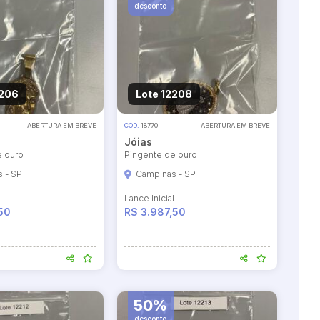
desconto
2206
Lote 12208
ABERTURA EM BREVE
COD.
18770
ABERTURA EM BREVE
Jóias
e ouro
Pingente de ouro
 - SP
Campinas - SP
l
Lance Inicial
50
R$ 3.987,50
50%
desconto