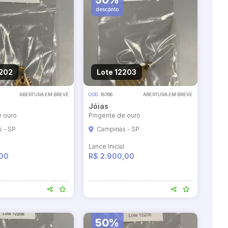
50%
desconto
2202
Lote 12203
ABERTURA EM BREVE
COD.
18766
ABERTURA EM BREVE
Jóias
e ouro
Pingente de ouro
 - SP
Campinas - SP
l
Lance Inicial
,00
R$ 2.900,00
50%