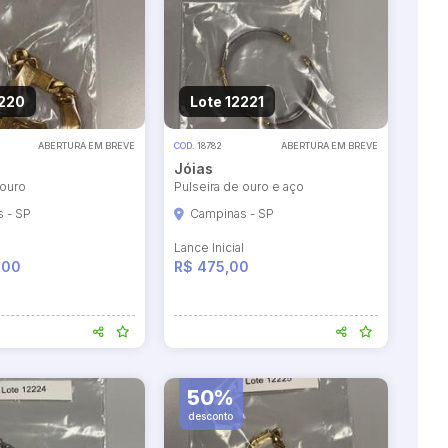
2220
Lote 12221
ABERTURA EM BREVE
COD.
18782
ABERTURA EM BREVE
Jóias
 ouro
Pulseira de ouro e aço
 - SP
Campinas - SP
l
Lance Inicial
,00
R$ 475,00
50%
desconto