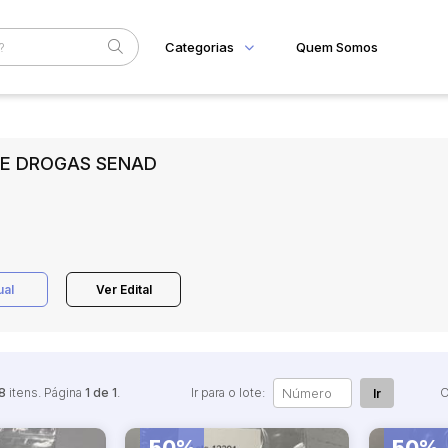
Categorias
Quem Somos
Home
Subcategoria
Esta
Eventos
 DE DROGAS SENAD
Fale Conosco
Faixa
Judiciais
Extrajudiciais
R$
ual
Ver Edital
8
itens. Página
1 de 1
.
Ir para o lote:
O
Ir