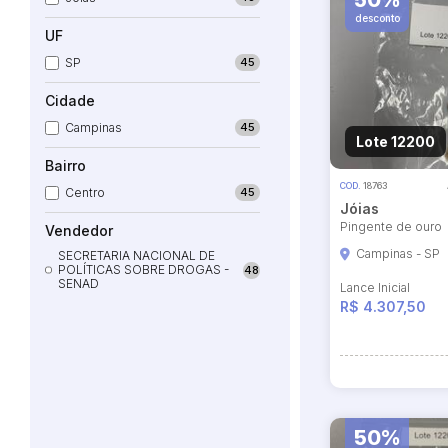
50%
desconto
UF
SP
45
Cidade
Campinas
45
Lote 12200
Bairro
COD.
18763
Centro
45
Jóias
Pingente de ouro
Vendedor
Campinas - SP
SECRETARIA NACIONAL DE
POLÍTICAS SOBRE DROGAS -
48
SENAD
Lance Inicial
R$ 4.307,50
50%