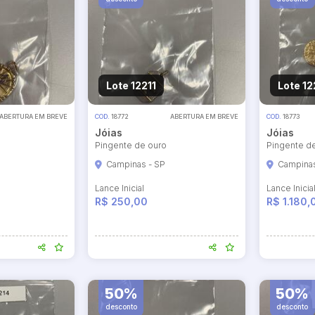
Lote 12211
Lote 12
ABERTURA EM BREVE
COD.
18772
ABERTURA EM BREVE
COD.
18773
Jóias
Jóias
Pingente de ouro
Pingente d
Campinas - SP
Campinas
Lance Inicial
Lance Inicia
R$ 250,00
R$ 1.180,
50%
50%
desconto
desconto