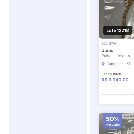
Lote 12218
COD.
18779
Jóias
Pulseira de ouro
Campinas - SP
Lance Inicial
R$ 3.940,00
50%
desconto