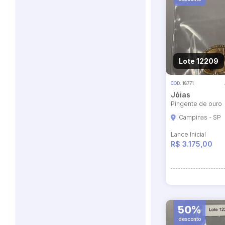
Lote 12209
COD.
18771
Jóias
Pingente de ouro
Campinas - SP
Lance Inicial
R$ 3.175,00
50%
desconto