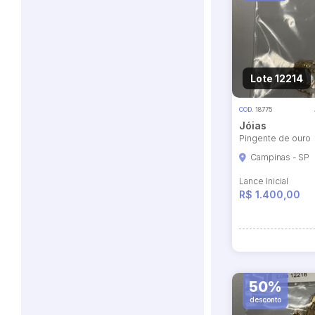
Lote 12214
COD.
18775
Jóias
Pingente de ouro
Habilite-se para efetu
Campinas - SP
Lance Inicial
R$ 1.400,00
50%
desconto