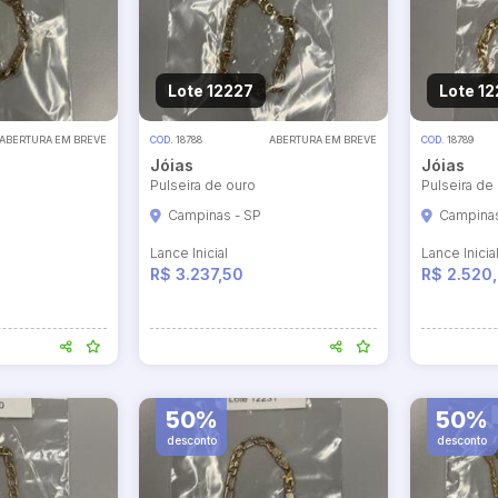
Lote 12227
Lote 1
ABERTURA EM BREVE
COD.
18788
ABERTURA EM BREVE
COD.
18789
Jóias
Jóias
Pulseira de ouro
Pulseira de
Campinas - SP
Campinas
Lance Inicial
Lance Inicia
R$ 3.237,50
R$ 2.520
50%
50%
desconto
desconto