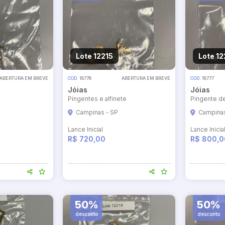
Lote 12215
Lote 12
ABERTURA EM BREVE
COD.
18776
ABERTURA EM BREVE
COD.
18777
Jóias
Jóias
Pingentes e alfinete
Pingente d
ar lances ou propostas
Campinas - SP
Campinas
Lance Inicial
Lance Inicia
R$ 720,00
R$ 800,0
50%
50%
desconto
desconto