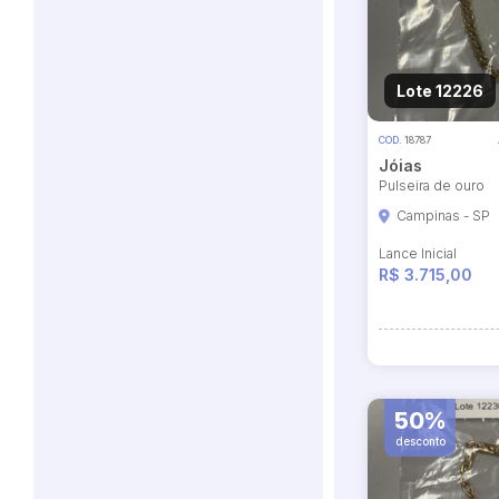
Lote 12226
COD.
18787
Jóias
Pulseira de ouro
Campinas - SP
Lance Inicial
R$ 3.715,00
50%
desconto