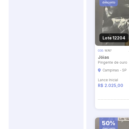
desconto
Lote 12204
COD.
18767
Jóias
Pingente de ouro
Campinas - SP
Lance Inicial
R$ 2.025,00
50%
desconto