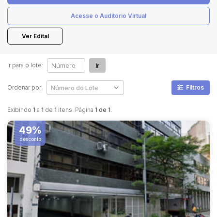
Acesse o Auditório Virtual
Pesquisar
Ver Edital
Ir para o lote:
Ir
Ordenar por:
Filtros
Exibindo
1
a
1
de
1
itens. Página
1 de 1
.
49%
desconto