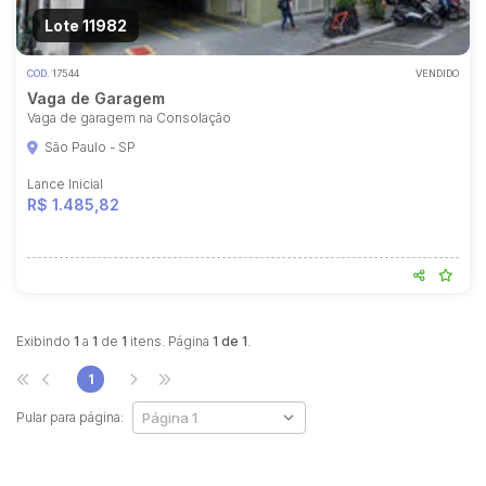
Lote 11982
COD.
17544
VENDIDO
Vaga de Garagem
Vaga de garagem na Consolação
São Paulo - SP
Lance Inicial
R$ 1.485,82
Habilite-se para efetuar lances ou
propostas
Exibindo
1
a
1
de
1
itens. Página
1 de 1
.
1
Pular para página: