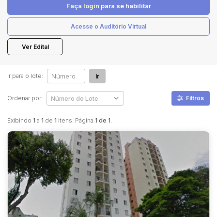
Faça login
para se habilitar
Acesse o Auditório Virtual
Pesquisar
Ver Edital
Ir para o lote:
Ir
Ordenar por:
Filtros
Exibindo
1
a
1
de
1
itens. Página
1 de 1
.