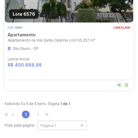
Lote 6576
COD.
16463
CANCELADO
Apartamento
Apartamento na Vila Santa Catarina com 55,257 m²
São Paulo - SP
Lance Inicial
R$ 400.888,98
Habilite-se para efetuar lances ou
propostas
Exibindo
1
a
1
de
1
itens. Página
1 de 1
.
1
Pular para página: