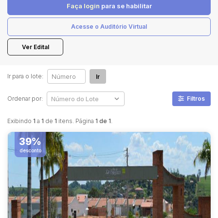
Faça login
para se habilitar
Acesse o Auditório Virtual
Pesquisar
Ver Edital
Ir para o lote:
Ir
Ordenar por:
Filtros
Exibindo
1
a
1
de
1
itens. Página
1 de 1
.
39%
desconto