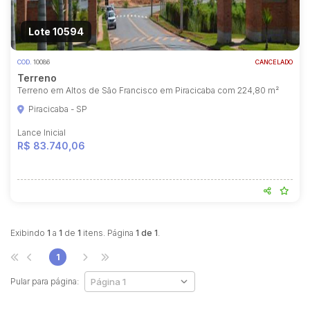
Lote 10594
COD.
10086
CANCELADO
Terreno
Terreno em Altos de São Francisco em Piracicaba com 224,80 m²
Piracicaba - SP
Lance Inicial
R$ 83.740,06
Habilite-se para efetuar lances ou
propostas
Exibindo
1
a
1
de
1
itens. Página
1 de 1
.
1
Pular para página: