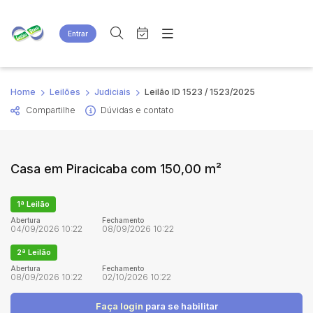
Entrar
Criar conta
Entrar
Site
Busca por palavra-chave
Home
Leilões
Judiciais
Leilão ID 1523 / 1523/2025
Agenda
Home
Compartilhe
Dúvidas e contato
Quem Somos
Quem Somos
Categoria
Subcategoria
Eventos
Contato
Fale Conosco
Busca por categoria
Casa em Piracicaba com 150,00 m²
Estados
Cidade
1ª Leilão
Abertura
Fechamento
Bairro
Comitente
04/09/2026 10:22
08/09/2026 10:22
2ª Leilão
Abertura
Fechamento
Judiciais
Extrajudiciais
08/09/2026 10:22
02/10/2026 10:22
Faixa de valor
Faça login
para se habilitar
R$
R$
até