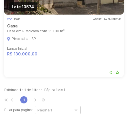
Lote 10574
COD.
16016
ABERTURA EM BREVE
Casa
Casa em Piracicaba com 150,00 m²
Piracicaba - SP
Lance Inicial
R$ 130.000,00
Habilite-se para efetuar lances ou
propostas
Exibindo
1
a
1
de
1
itens. Página
1 de 1
.
1
Pular para página: