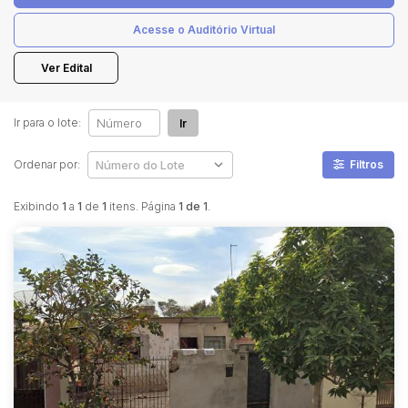
Acesse o Auditório Virtual
Pesquisar
Ver Edital
Ir para o lote:
Ir
Ordenar por:
Filtros
Exibindo
1
a
1
de
1
itens. Página
1 de 1
.