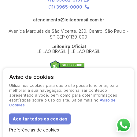
(11) 3965-0000
atendimento@leilaobrasil.com.br
Avenida Marquês de São Vicente, 230, Centro, São Paulo -
SP
CEP 01139-000
Leiloeiro Oficial
LEILÃO BRASIL | LEILÃO BRASIL
Aviso de cookies
Utilizamos cookies para que o site possa funcionar, para
© 2026-present - Todos os direitos reservados
melhorar a sua navegação, personalizar conteúdo
apresentado a você, bem como para obter informações
Política de Privacidade
estatísticas sobre o uso do site. Saiba mais no
Aviso de
Aviso de Cookies
Cookies
Termos de Uso
Aceitar todos os cookies
Preferências de cookies