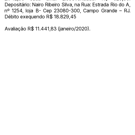
Depositário: Nairo Ribeiro Silva, na Rua: Estrada Rio do A,
nº 1254, loja B- Cep 23080-300, Campo Grande – RJ.
Débito exequendo R$ 18.829,45
Avaliação R$ 11.441,83 (janeiro/2020).
Habilite-se para efetuar lances ou
Histórico de Propostas
propostas
Envie sua Proposta
(Art. 895, CPC)
Data
Usuário
Valor
14/04/2025 18:43:11
TIAGOFELIPE
R$ 1,00
Clique aqui para fazer login
14/04/2025 18:43:11
TIAGOFELIPE
R$ 1,00
14/04/2025 18:43:11
TIAGOFELIPE
R$ 1,00