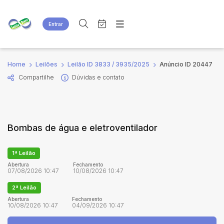
Entrar
Criar conta
Entrar
Site
Busca por palavra-chave
Home
Leilões
Leilão ID 3833 / 3935/2025
Anúncio ID 20447
Agenda
Home
Compartilhe
Dúvidas e contato
Quem Somos
Quem Somos
Categoria
Subcategoria
Eventos
Contato
Fale Conosco
Busca por categoria
Bombas de água e eletroventilador
Estados
Cidade
1ª Leilão
Bairro
Comitente
Abertura
Fechamento
07/08/2026 10:47
10/08/2026 10:47
2ª Leilão
Judiciais
Extrajudiciais
Abertura
Fechamento
10/08/2026 10:47
04/09/2026 10:47
Faixa de valor
R$
R$
até