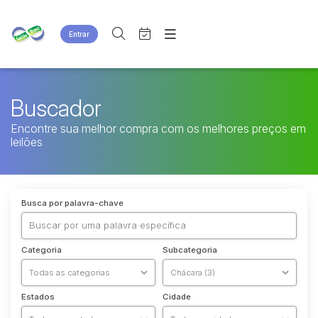
Entrar
Criar conta
Entrar
Site
Agenda
Home
Buscador
Quem Somos
Quem Somos
Encontre sua melhor compra com os melhores preços em
Eventos
Contato
leilões
Fale Conosco
Busca por categoria
Busca por palavra-chave
Categoria
Subcategoria
Estados
Cidade