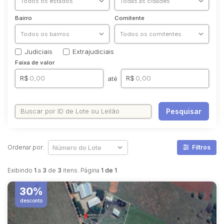
Bairro
Comitente
Judiciais
Extrajudiciais
Faixa de valor
R$
R$
até
Pesquisar
Ordenar por:
Filtros
Exibindo
1
a
3
de
3
itens. Página
1 de 1
.
30%
desconto