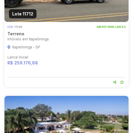
Lote 11712
COD.
17229
ABERTO PARA LANCES
Terreno
Imóveis em Itapetininga
Itapetininga - SP
Lance Inicial
R$ 259.176,88