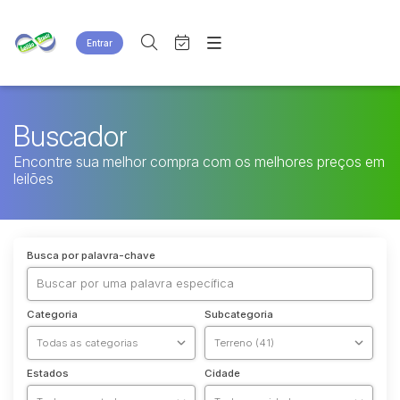
Entrar
Criar conta
Entrar
Site
Agenda
Home
Buscador
Quem Somos
Quem Somos
Encontre sua melhor compra com os melhores preços em
Eventos
Contato
leilões
Fale Conosco
Busca por categoria
Busca por palavra-chave
Categoria
Subcategoria
Estados
Cidade